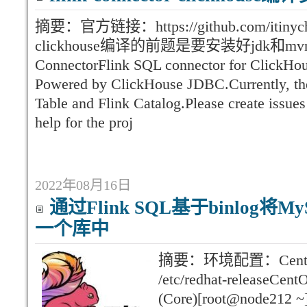
摘要：官方链接：https://github.com/itinychen
clickhouse编译的前题是要安装好jdk和mvn,这
ConnectorFlink SQL connector for ClickHous
Powered by ClickHouse JDBC.Currently, the
Table and Flink Catalog.Please create issue
help for the proj
2022年08月16日
通过Flink SQL基于binlog
一个库中
摘要：环境配置：CentOS:[r
/etc/redhat-releaseCent
(Core)[root@node212 ~