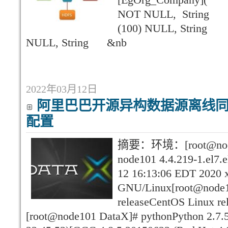
NOT NULL, String [
(100) NULL, String [
NULL, String &nb
2022年03月12日
阿里巴巴开源异构数据源离线同步
配置
摘要：环境：[root@node10
node101 4.4.219-1.el7.
12 16:13:06 EDT 2020 
GNU/Linux[root@node10
releaseCentOS Linux rel
[root@node101 DataX]# pythonPython 2.7.5 