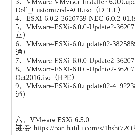
3、VMware-VMvisor-Installer-6.0.0.up
Dell_Customized-A00.iso（DELL）
4、ESXi-6.0.2-3620759-NEC-6.0.2-0
5、VMware-ESXi-6.0.0-Update2-36207
立）
6、VMware-ESXi-6.0.update02-382588
通）
7、VMware-ESXi-6.0.0-Update2-36
8、VMware-ESXi-6.0.0-Update2-362075
Oct2016.iso（HPE）
9、VMware-ESXi-6.0.update02-419223
通）
六、VMware ESXi 6.5.0
链接: https://pan.baidu.com/s/1hsht72