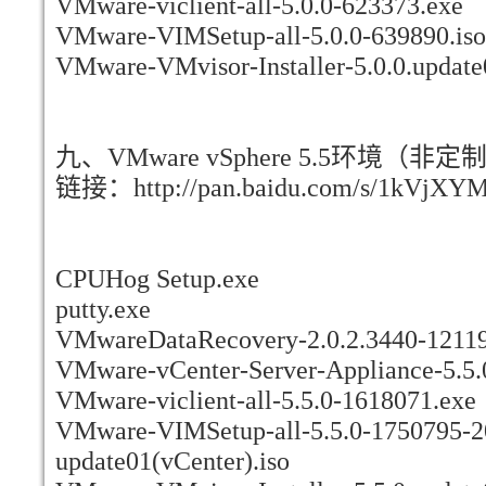
VMware-viclient-all-5.0.0-623373.exe
VMware-VIMSetup-all-5.0.0-639890.iso
VMware-VMvisor-Installer-5.0.0.update
九、VMware vSphere 5.5环境（非
链接：http://pan.baidu.com/s/1kVjX
CPUHog Setup.exe
putty.exe
VMwareDataRecovery-2.0.2.3440-12119
VMware-vCenter-Server-Appliance-5.5
VMware-viclient-all-5.5.0-1618071.exe
VMware-VIMSetup-all-5.5.0-1750795-2
update01(vCenter).iso