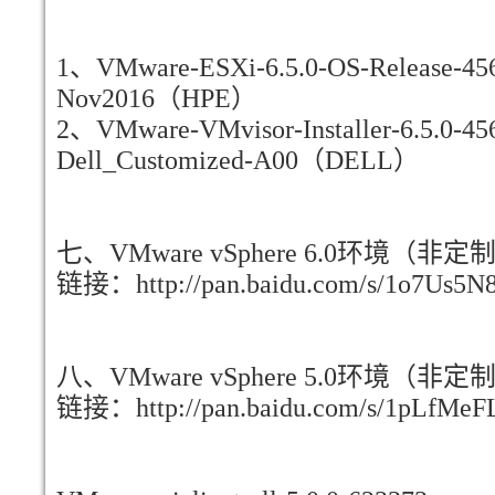
1、VMware-ESXi-6.5.0-OS-Release-456
Nov2016（HPE）
2、VMware-VMvisor-Installer-6.5.0-45
Dell_Customized-A00（DELL）
七、VMware vSphere 6.0环境（非
链接：http://pan.baidu.com/s/1o7Us5
八、VMware vSphere 5.0环境（非
链接：http://pan.baidu.com/s/1pLfM