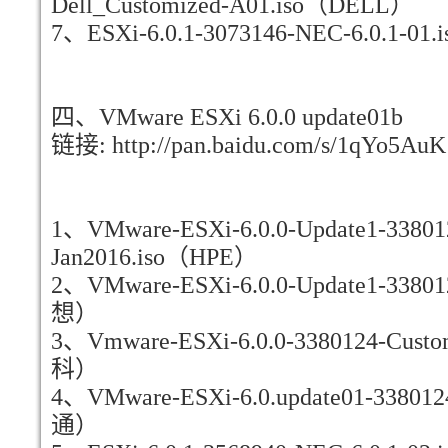
Dell_Customized-A01.iso（DELL）
7、ESXi-6.0.1-3073146-NEC-6.0.1-0
四、VMware ESXi 6.0.0 update01b
链接: http://pan.baidu.com/s/1qYo5Au
1、VMware-ESXi-6.0.0-Update1-338012
Jan2016.iso（HPE）
2、VMware-ESXi-6.0.0-Update1-3380
想）
3、Vmware-ESXi-6.0.0-3380124-Custom
科）
4、VMware-ESXi-6.0.update01-338012
通）