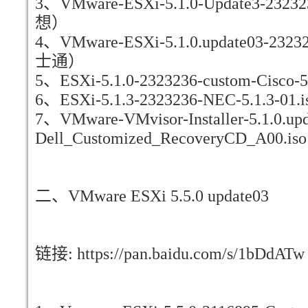
3、VMware-ESXi-5.1.0-Update3-2323
想）
4、VMware-ESXi-5.1.0.update03-23232
士通）
5、ESXi-5.1.0-2323236-custom-Cisco
6、ESXi-5.1.3-2323236-NEC-5.1.3-0
7、VMware-VMvisor-Installer-5.1.0.up
Dell_Customized_RecoveryCD_A00.
二、VMware ESXi 5.5.0 update03
链接: https://pan.baidu.com/s/1bDdAT