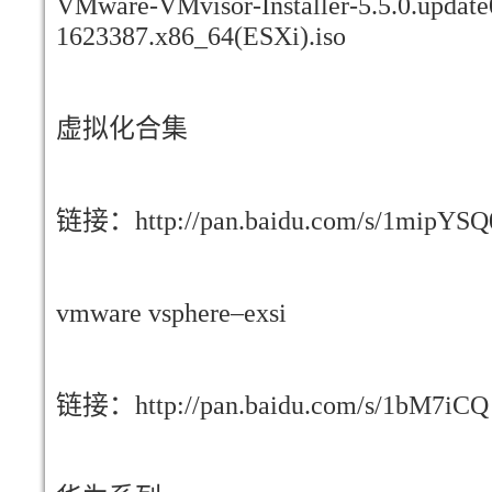
VMware-VMvisor-Installer-5.5.0.update
1623387.x86_64(ESXi).iso
虚拟化合集
链接：http://pan.baidu.com/s/1mip
vmware vsphere–exsi
链接：http://pan.baidu.com/s/1bM7i