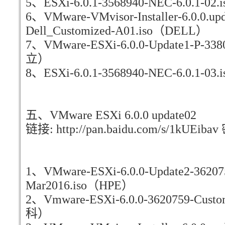
5、ESXi-6.0.1-3568940-NEC-6.0.1-0
6、VMware-VMvisor-Installer-6.0.0.up
Dell_Customized-A01.iso（DELL）
7、VMware-ESXi-6.0.0-Update1-P-3380
立）
8、ESXi-6.0.1-3568940-NEC-6.0.1-0
五、VMware ESXi 6.0.0 update02
链接: http://pan.baidu.com/s/1kUEibav
1、VMware-ESXi-6.0.0-Update2-362075
Mar2016.iso（HPE）
2、Vmware-ESXi-6.0.0-3620759-Custom
科）