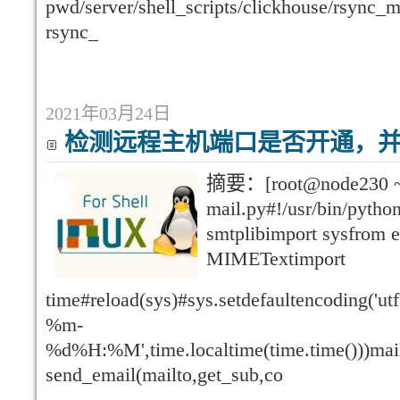
pwd/server/shell_scripts/clickhouse/rsync
rsync_
2021年03月24日
检测远程主机端口是否开通，
摘要：[root@node230 ~]
mail.py#!/usr/bin/python
smtplibimport sysfrom e
MIMETextimport
time#reload(sys)#sys.setdefaultencoding('ut
%m-
%d%H:%M',time.localtime(time.time()))mai
send_email(mailto,get_sub,co