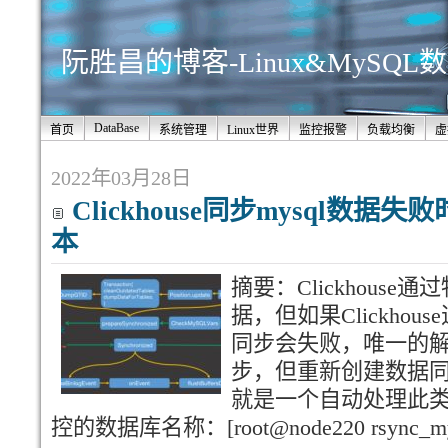
阮胜昌的博客-Linux&MySQ
DataBase
首页
系统管理
Linux世界
监控报警
负载均衡
虚
2022年03月28日
Clickhouse同步mysql数据
本
摘要：Clickhouse
据，但如果Clickhou
同步会失败，唯一的
步，但重新创建数据
就是一个自动处理此
控的数据库名称：[root@node220 rsync_mysql