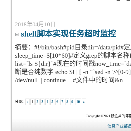
2018年04月10日
shell脚本实现任务超时监控
摘要：#!/bin/bash#pid目录dir=/data
sleep_time=$[10*60]#定义grep的脚本名称filt
list=`ls ${dir}`#现在的时间戳now_time=`date 
断是否纯数字 echo $I | [ -n "`sed -n '/^[0-9][
/dev/null || continue #文件中的时间&n
分页：
«
1
2
3
4
5
6
7
8
9
10
»
Copyright ©2021 阮胜昌的博客-
信息产业部备案