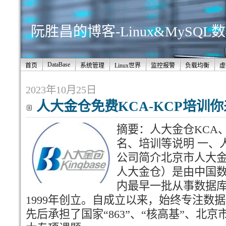
阮胜昌的博客-Linux&MySQ
DataBase
首页
系统管理
Linux世界
监控报警
负载均衡
虚
2023年10月25日
人大金仓免费KCA-KCP培训你
摘要：人大金仓KCA
名、培训等说明 一、人
公司简介北京市人大
人大金仓）是由中国
内最早一批从事数据
1999年创立。自成立以来，始终专注数
先后承担了国家“863”、“核高基”、北