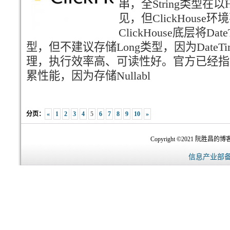
串，全String类型在
见，但ClickHous
ClickHouse底层将Da
型，但不建议存储Long类型，因为Date
理，执行效率高、可读性好。官方已经指出N
累性能，因为存储Nullabl
分页：
«
1
2
3
4
5
6
7
8
9
10
»
Copyright ©2021 阮胜昌的博客-
信息产业部备案