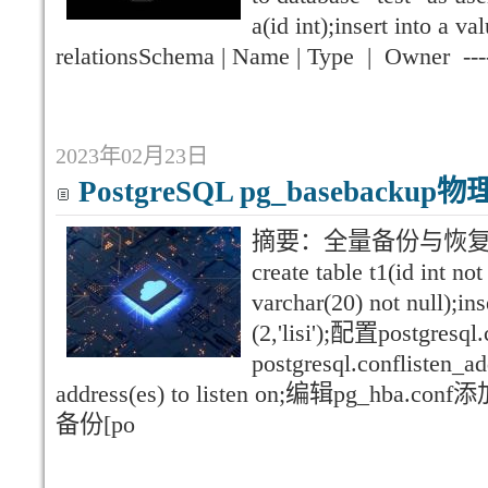
a(id int);insert into a 
relationsSchema | Name | Type | Owner ---
2023年02月23日
PostgreSQL pg_baseback
摘要：全量备份与恢复
create table t1(id int n
varchar(20) not null);ins
(2,'lisi');配置postgre
postgresql.conflisten
address(es) to listen on;编辑pg_h
备份[po