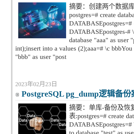
摘要：创建两个数据
postgres=# create data
DATABASEpostgres=# c
DATABASEpostgres-# \c
database "aaa" as user "
int);insert into a values (2);aaa=# \c bbbYo
"bbb" as user "post
2023年02月23日
PostgreSQL pg_dump逻辑备
摘要：单库-备份及恢
表:postgres=# create da
DATABASEpostgres=# \c
to database "test" as use