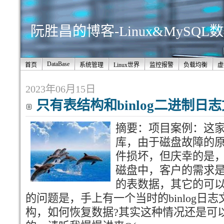
阮胜昌的博客-Linux&MySQ
DataBase
首页
系统管理
Linux世界
监控报警
负载均衡
虚
2023年06月15日
只有表结构和binlog二进制日
摘要：项目案例：这家客
库，由于磁盘故障的
件损坏，但庆幸的是，
磁盘中，客户的需求
的表数据，其它的可
的问题是，手上有一个当时的binlog日
构，如何恢复数据?其实这种情况还是可