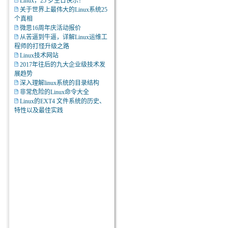
Linux，25 岁生日快乐！
关于世界上最伟大的Linux系统25
个真相
微思16周年庆活动报价
从苦逼到牛逼，详解Linux运维工
程师的打怪升级之路
Linux技术网站
2017年往后的九大企业级技术发
展趋势
深入理解linux系统的目录结构
非常危险的Linux命令大全
Linux的EXT4 文件系统的历史、
特性以及最佳实践