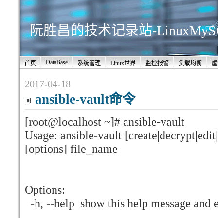
阮胜昌的技术记录站-LinuxMy
DataBase
首页
系统管理
Linux世界
监控报警
负载均衡
虚
2017-04-18
ansible-vault命令
[root@localhost ~]# ansible-vault
Usage: ansible-vault [create|decrypt|edit
[options] file_name
Options:
-h, --help show this help message and e