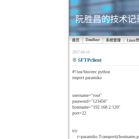
阮胜昌的技术记录站
DataBase
首页
系统管理
Linux
2017-04-10
SFTPclient
#!/usr/bin/env python
import paramiko
username="root"
password="123456"
hostname="192.168.2.120"
port=22
try:
t=paramiko.Transport((hostname,po