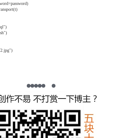
word=password)
nsport(t)
ql")
sh")
2.jpg")