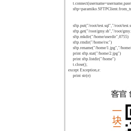
t.connect(username=username,pass
sftp=paramiko.SFTPClient.from_tra
sftp.put("/root/test.sql","/root/test.s
sftp.get("/root/gmy.sh","/root/gmy.
sftp.mkdir("/home/userdir",0755)
sftp.rmdir("/home/rsc")
sftp.rename("/home/1.jpg","/home/
print sftp.stat("/home/2.jpg")
print sftp.listdir("/home")
t.close();
except Exception,e:
print str(e)