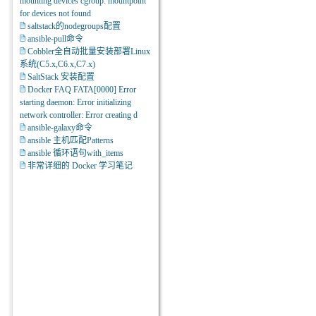
mounting devices cgroup: mountpoint
for devices not found
saltstack的nodegroups配置
ansible-pull命令
Cobbler全自动批量安装部署Linux
系统(C5.x,C6.x,C7.x)
SaltStack 安装配置
Docker FAQ FATA[0000] Error
starting daemon: Error initializing
network controller: Error creating d
ansible-galaxy命令
ansible 主机匹配Patterns
ansible 循环语句with_items
非常详细的 Docker 学习笔记