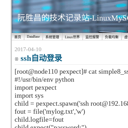
阮胜昌的技术记录站-LinuxMy
DataBase
首页
系统管理
Linux世界
监控报警
负载均衡
虚
2017-04-10
ssh自动登录
[root@node110 pexpect]# cat simple8_s
#!/usr/bin/env python
import pexpect
import sys
child = pexpect.spawn('ssh root@192.16
fout = file('mylog.txt','w')
child.logfile=fout
child.expect("password:")