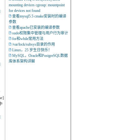
mounting devices cgroup: mountpoint
for devices not found
维
查看mysql5.5 cmake安装时的编译
参数
查看apache已安装的编译参数
sudo权限集中管理与用户行为审计
for和while常用方法
/var/lock/subsys目录的作用
Linux，25 岁生日快乐！
MySQL，Oracle和PostgreSQL数据
库体系架构详解
维
me]
件中
维