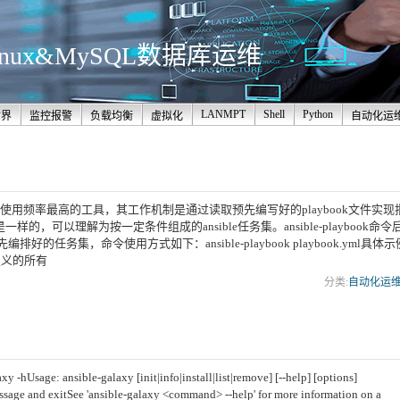
nux&MySQL数据库运维
LANMPT
Shell
Python
世界
监控报警
负载均衡
虚拟化
自动化运
日常应用中使用频率最高的工具，其工作机制是通过读取预先编写好的playbook文件实现
一样的，可以理解为按一定条件组成的ansible任务集。ansible-playbook命令
排好的任务集，命令使用方式如下：ansible-playbook playbook.yml具体示
中定义的所有
分类:
自动化运
hUsage: ansible-galaxy [init|info|install|list|remove] [--help] [options]
essage and exitSee 'ansible-galaxy <command> --help' for more information on a