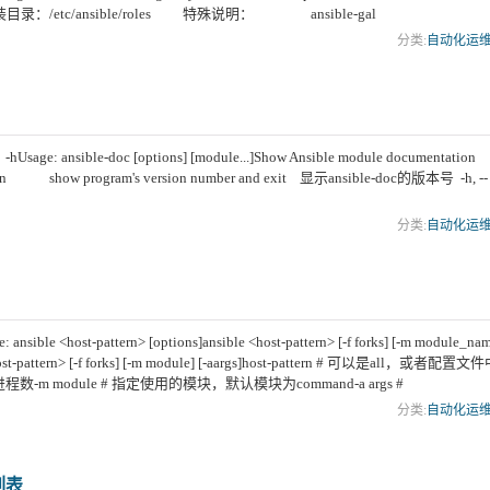
安装目录：/etc/ansible/roles 特殊说明： ansible-gal
分类:
自动化运
-hUsage: ansible-doc [options] [module...]Show Ansible module documentation
n show program's version number and exit 显示ansible-doc的版本号 -h, --
分类:
自动化运
nsible <host-pattern> [options]ansible <host-pattern> [-f forks] [-m module_na
ost-pattern> [-f forks] [-m module] [-aargs]host-pattern # 可以是all，或者配置文
程数-m module # 指定使用的模块，默认模块为command-a args #
分类:
自动化运
y列表