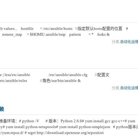
ult values... hostfile = /etc/ansible/hosts \\指定默认hosts配置的位置 #
les/ remote_tmp = $HOME/.ansible/tmp pattern = * forks &
分类:
自动化运
ble | less/etc/ansible /etc/ansible/ansible.cfg //配置文
/ansible/roles //角色/usr/bin/ansible &
分类:
自动化运
依赖
环境：# python -V # 版本：Python 2.6.6# yum install gcc gcc-c++# yum
vel-y# yum install python-setuptools# yum install python-simplejson # python版
epos.d/ # wget http://download.opensuse.org/repositori