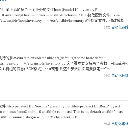
录下添加多个不同业务的文件[root@node110 inventory]#
10 inventory]# tree.|-- docker`-- hosts0 directories, 2 files修改配置文件：vim
y = /etc/ansible/hostsinventory = /etc/ansible/inventory #将指定文件，修改成指
分类:
自动化运
/etc/ansible/ansible.cfg[defaults]# some basic default
le/hostsinventory = /etc/ansible/inventory.py 这个脚本要支持两个参数：--list或者-l
组的信息(JSON格式)--host或者-H,这个参数后面需要指定一个h
分类:
自动化运
ypedetect BufNewFile*.pysetf pythonfiletypedetect BufRead*.pysetf
ontinue[root@node110 ansible]# cat hosts# This is the default ansible 'hosts'
hosts## - Commentsbegin with the '#' character# - Bl
分类:
自动化运