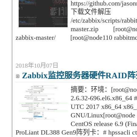
https://github.com/ja
下载文件解压 mkd
/etc/zabbix/scripts/ra
master.zip [root@nod
zabbix-master/ [root@node110 rabbitmq-
2018年10月07日
Zabbix监控服务器硬件RAID
摘要：环境：[root@node t
2.6.32-696.el6.x86_64
UTC 2017 x86_64 x86_
GNU/Linux[root@node tm
CentOS release 6.
ProLiant DL388 Gen9阵列卡：# hpssacli ctrl 