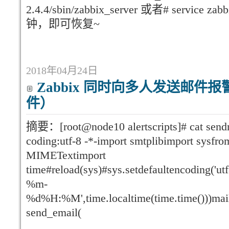
2.4.4/sbin/zabbix_server 或者# service za
钟，即可恢复~
2018年04月24日
Zabbix 同时向多人发送邮件
件）
摘要：[root@node10 alertscripts]# cat sendma
coding:utf-8 -*-import smtplibimport sysfro
MIMETextimport
time#reload(sys)#sys.setdefaultencoding('ut
%m-
%d%H:%M',time.localtime(time.time()))mai
send_email(