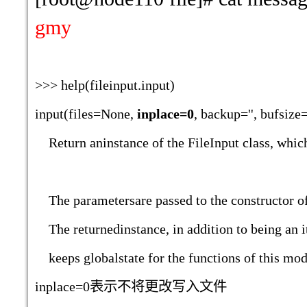
gmy
>>> help(fileinput.input)
input(files=None,
inplace=0
, backup='', bufsiz
Return aninstance of the FileInput class, which
The parametersare passed to the constructor of 
The returnedinstance, in addition to being an it
keeps globalstate for the functions of this mod
inplace=0
表示不将更改写入文件