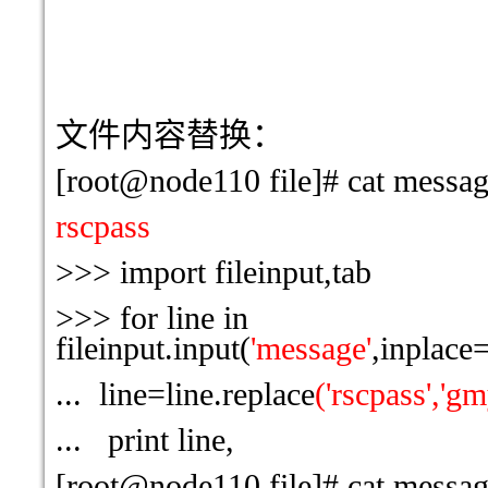
文件内容替换：
[root@node110 file]# cat messa
rscpass
>>> import fileinput,tab
>>> for line in
fileinput.input(
'message'
,inplace
... line=line.replace
('rscpass','gm
... print line,
[root@node110 file]# cat messa