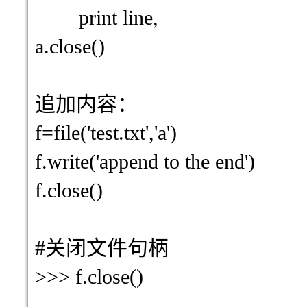
print line,
a.close()
追加内容
：
f=file('test.txt','a')
f.write('append to the end')
f.close()
#关闭文件句柄
>>> f.close()