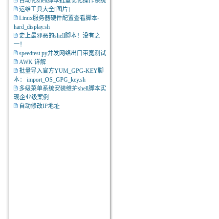
自动化shell脚本批量优化操作系统
运维工具大全[图片]
Linux服务器硬件配置查看脚本-
hard_display.sh
史上最邪恶的shell脚本！没有之
一！
speedtest.py并发网络出口带宽测试
AWK 详解
批量导入官方YUM_GPG-KEY脚
本： import_OS_GPG_key.sh
多级菜单系统安装维护shell脚本实
现企业级案例
自动修改IP地址