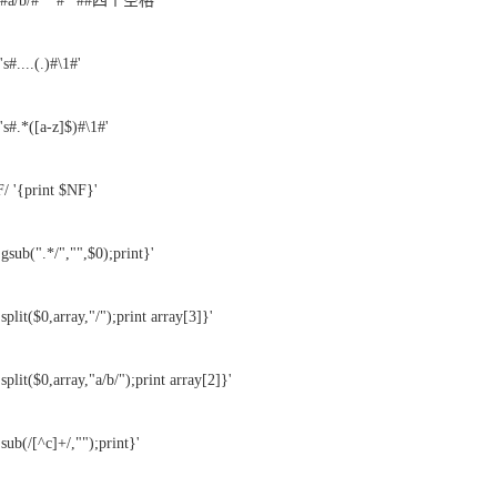
ed 'y#a/b/# #' ##四个空格
s#....(.)#\1#'
's#.*([a-z]$)#\1#'
/ '{print $NF}'
sub(".*/","",$0);print}'
lit($0,array,"/");print array[3]}'
lit($0,array,"a/b/");print array[2]}'
ub(/[^c]+/,"");print}'