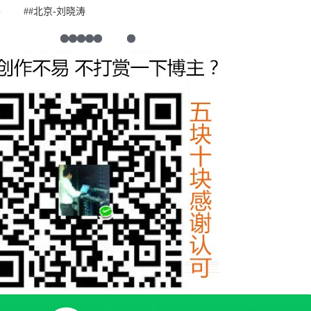
a##a/b/} ##北京-刘晓涛