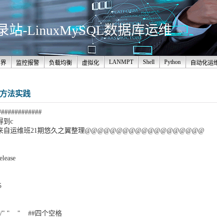
-LinuxMySQL数据库运维
LANMPT
Shell
Python
世界
监控报警
负载均衡
虚拟化
自动化运
6种方法实践
#############
得到c
来自运维班21期悠久之翼整理@@@@@@@@@@@@@@@@@@@
elease
5
r "a/b/" " " ##四个空格