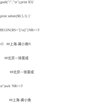
sub("/","\n");print $3}'
rint substr($0,5,1) }'
 'BEGIN{RS="[/\n]"}NR==3'
t -d/ -f3 ##上海-龚小逸N
${a:4} ##北京－徐富成
${a##*/} ##北京－徐富成
"\n"|awk 'NR==3'
${a:4:1} ##上海-龚小逸