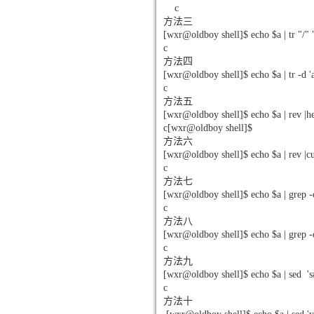
c
方法三
[wxr@oldboy shell]$ echo $a | tr "/" "
c
方法四
[wxr@oldboy shell]$ echo $a | tr -d 'a
c
方法五
[wxr@oldboy shell]$ echo $a | rev |h
c[wxr@oldboy shell]$
方法六
[wxr@oldboy shell]$ echo $a | rev |cu
c
方法七
[wxr@oldboy shell]$ echo $a | grep -
c
方法八
[wxr@oldboy shell]$ echo $a | grep -
c
方法九
[wxr@oldboy shell]$ echo $a | sed 's
c
方法十