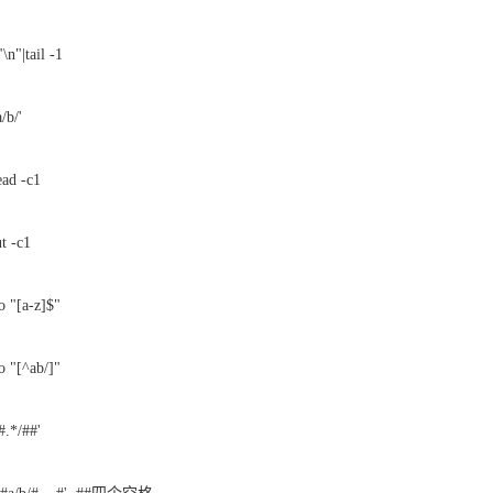
\n"|tail -1
/b/'
ead -c1
t -c1
o "[a-z]$"
o "[^ab/]"
#.*/##'