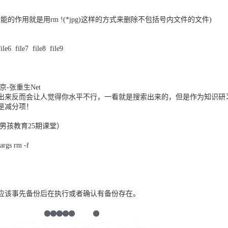
(此功能的作用就是用rm !(*jpg)这样的方式来删除不包括号内文件的文件)
ile6 file7 file8 file9
-张重生Net
出来反而会让人觉得你水平不行，一看就是搜索出来的，但是作为知识研
是减分项！
自老男孩教育25期课堂）
xargs rm -f
应该事先备份后在执行或者确认有备份存在。