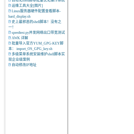
自动化shell脚本批量优化操作系统
运维工具大全[图片]
Linux服务器硬件配置查看脚本-
hard_display.sh
史上最邪恶的shell脚本！没有之
一！
speedtest.py并发网络出口带宽测试
AWK 详解
批量导入官方YUM_GPG-KEY脚
本： import_OS_GPG_key.sh
多级菜单系统安装维护shell脚本实
现企业级案例
自动修改IP地址