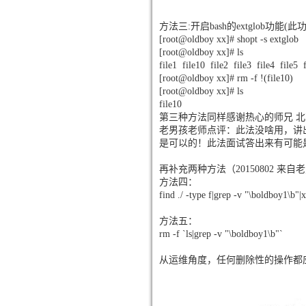
方法三:开启bash的extglob功能
[root@oldboy xx]# shopt -s extglob
[root@oldboy xx]# ls
file1 file10 file2 file3 file4 file5 f
[root@oldboy xx]# rm -f !(file10)
[root@oldboy xx]# ls
file10
第三种方法同样感谢热心的师兄 北京
老男孩老师点评：此法没啥用，讲
是可以的！此法面试答出来有可能
再补充两种方法（20150802 来
方法四：
find ./ -type f|grep -v "\boldboy1\b"|
方法五：
rm -f `ls|grep -v "\boldboy1\b"`
从运维角度，任何删除性的操作都