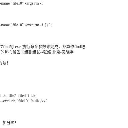
-name "file10"|xargs rm -f
! -name "file10" -exec rm -f {} \;
find的-exec执行命令参数来完成，都算作find吧
热心解答 C组副组长--张耀 北京-吴晓宇
方法！
ile6 file7 file8 file9
-exclude "file10" /null/ /xx/
，加分项！