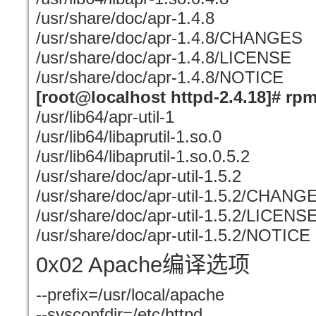
/usr/share/doc/apr-1.4.8
/usr/share/doc/apr-1.4.8/CHANGES
/usr/share/doc/apr-1.4.8/LICENSE
/usr/share/doc/apr-1.4.8/NOTICE
[root@localhost httpd-2.4.18]# rpm 
/usr/lib64/apr-util-1
/usr/lib64/libaprutil-1.so.0
/usr/lib64/libaprutil-1.so.0.5.2
/usr/share/doc/apr-util-1.5.2
/usr/share/doc/apr-util-1.5.2/CHANG
/usr/share/doc/apr-util-1.5.2/LICENS
/usr/share/doc/apr-util-1.5.2/NOTICE
0x02 Apache
编译选项
--prefix=/usr/local/apache
--sysconfdir=/etc/httpd