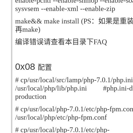
enable-pcntl --enable-shmop --enable-so
sysvsem --enable-xml --enable-zip
make&& make install (PS
：
如果是重
再
make)
编译错误请查看本目录下
FAQ
0x08
配置
# cp/usr/local/src/lamp/php-7.0.1/php.i
/usr/local/php/lib/php.ini #php.ini-
production
# cp/usr/local/php-7.0.1/etc/php-fpm.con
/usr/local/php/etc/php-fpm.conf
# cp/usr/local/php-7.0.1/etc/php-