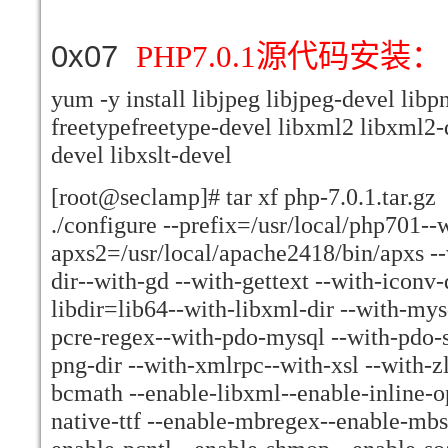
0x07
PHP7.0.1源代码安装：
yum -y install libjpeg libjpeg-devel libp
freetypefreetype-devel libxml2 libxml2-
devel libxslt-devel
[root@seclamp]# tar xf php-7.0.1.tar.gz
./configure --prefix=/usr/local/php701--
apxs2=/usr/local/apache2418/bin/apxs --w
dir--with-gd --with-gettext --with-iconv-
libdir=lib64--with-libxml-dir --with-mys
pcre-regex--with-pdo-mysql --with-pdo-sq
png-dir --with-xmlrpc--with-xsl --with-z
bcmath --enable-libxml--enable-inline-o
native-ttf --enable-mbregex--enable-mbs