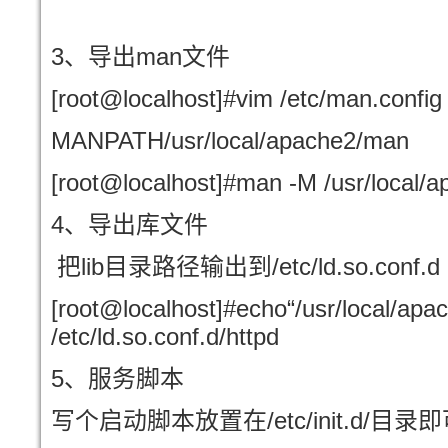
3
man
、导出
文件
[root@localhost]#vim /etc/man.config
MANPATH/usr/local/apache2/man
[root@localhost]#man -M /usr/local/
4
、导出库文件
lib
/etc/ld.so.conf.d
把
目录路径输出到
[root@localhost]#echo“/usr/local/apac
/etc/ld.so.conf.d/httpd
5
、服务脚本
/etc/init.d/
写个启动脚本放置在
目录即