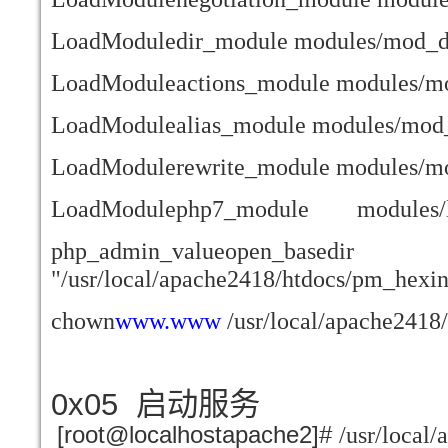
LoadModuledir_module modules/mod_di
LoadModuleactions_module modules/mo
LoadModulealias_module modules/mod_
LoadModulerewrite_module modules/mo
LoadModulephp7_module modules/li
php_admin_valueopen_basedir
"/usr/local/apache2418/htdocs/pm_hexi
chown
www.www
/usr/local/apache2418
0x05
启动服务
[root@localhostapache2]#
/usr/local