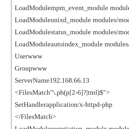
LoadModulempm_event_module modul
LoadModuleunixd_module modules/mod
LoadModulestatus_module modules/mod
LoadModuleautoindex_module modules
Userwww
Groupwww
ServerName192.168.66.13
<FilesMatch"\.ph(p[2-6]?|tml)$">
SetHandlerapplication/x-httpd-php
</FilesMatch>
LoadModulenegotiation_module module