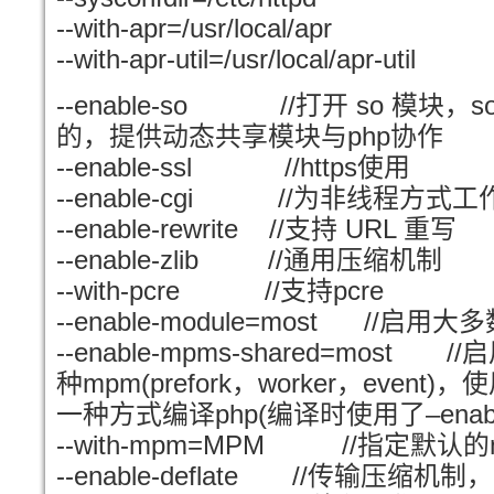
--with-apr=/usr/local/apr
--with-apr-util=/usr/local/apr-util
--enable-so //
so
s
打开
模块
，
php
的
，
提供动态共享模块与
协作
--enable-ssl //https
使用
--enable-cgi //
为非线程方式工
--enable-rewrite //
URL
支持
重写
--enable-zlib //
通用压缩机制
--with-pcre //
pcre
支持
--enable-module=most //
启用大多
--enable-mpms-shared=most //
启
mpm(prefork
worker
event)
种
，
，
，
使
php(
–enab
一种方式编译
编译时使用了
--with-mpm=MPM //
指定默认的
--enable-deflate //
传输压缩机制
，