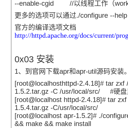
--enable-cgid //
work
以线程工作
（
./configure --hel
更多的选项可以通过
官方的编译选项文档
http://httpd.apache.org/docs/current/pr
0x03
安装
1
apr
apr-util
、到官网下载
和
源码安装
[root@localhosthttpd-2.4.18]# tar zxf
1.5.2.tar.gz -C /usr/local/src/ #
硬盘
[root@localhost httpd-2.4.18]# tar zxf
1.5.4.tar.gz -C/usr/local/src/
[root@localhost apr-1.5.2]# ./configur
&& make && make install