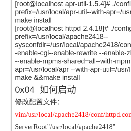
[root@localhost apr-util-1.5.4]# ./confi
prefix=/usr/local/apr-util--with-apr=
make install
[root@localhost httpd-2.4.18]# ./confi
prefix=/usr/local/apache2418--
sysconfdir=/usr/local/apache2418/conf
-enable-cgi--enable-rewrite --enable-
--enable-mpms-shared=all--with-mpm=
apr=/usr/local/apr --with-apr-util=/usr/l
make &&make install
0x04
如何启动
修改配置文件：
vim/usr/local/apache2418/conf/httpd.co
ServerRoot"/usr/local/apache2418"