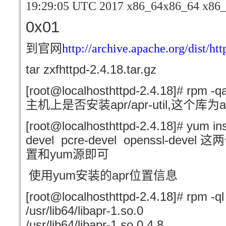
19:29:05 UTC 2017 x86_64x86_64 x86
0x01
到官网
http://archive.apache.org/dist/htt
tar zxfhttpd-2.4.18.tar.gz
[root@localhosthttpd-2.4.18]# rp
apr/apr-util,
a
主机上是否安装
这个库为
[root@localhosthttpd-2.4.18]# yum inst
devel pcre-devel openssl-devel
这两
yum
置和
源即可
yum
apr
使用
安装的
位置信息
[root@localhosthttpd-2.4.18]# rpm -ql
/usr/lib64/libapr-1.so.0
/usr/lib64/libapr-1.so.0.4.8