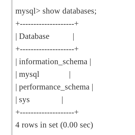
mysql> show databases;
+--------------------+
| Database |
+--------------------+
| information_schema |
| mysql |
| performance_schema |
| sys |
+--------------------+
4 rows in set (0.00 sec)