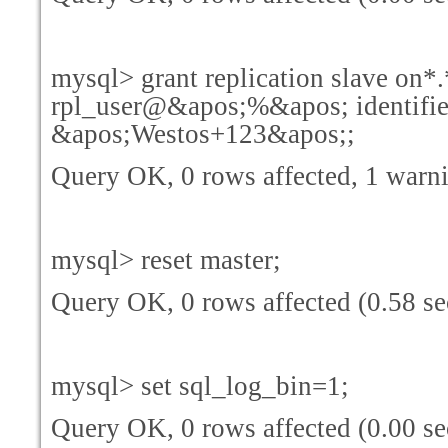
mysql> grant replication slave on*.
rpl_user@&apos;%&apos; identifi
&apos;Westos+123&apos;;
Query OK, 0 rows affected, 1 warni
mysql> reset master;
Query OK, 0 rows affected (0.58 se
mysql> set sql_log_bin=1;
Query OK, 0 rows affected (0.00 se