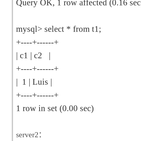
Query OK, 1 row affected (0.16 sec
mysql> select * from t1;
+----+------+
| c1 | c2 |
+----+------+
| 1 | Luis |
+----+------+
1 row in set (0.00 sec)
server2
：