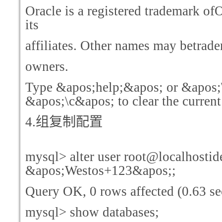
Oracle is a registered trademark of
its
affiliates. Other names may betrade
owners.
Type &apos;help;&apos; or &apos;
&apos;\c&apos; to clear the current
4.
组复制配置
mysql> alter user root@localhostid
&apos;Westos+123&apos;;
Query OK, 0 rows affected (0.63 se
mysql> show databases;