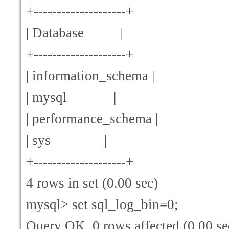
+--------------------+
| Database |
+--------------------+
| information_schema |
| mysql |
| performance_schema |
| sys |
+--------------------+
4 rows in set (0.00 sec)
mysql> set sql_log_bin=0;
Query OK, 0 rows affected (0.00 se