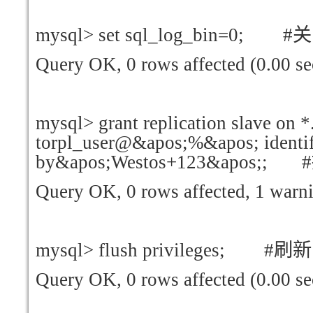
mysql> set sql_log_bin=0; #
关
Query OK, 0 rows affected (0.00 se
mysql> grant replication slave on *
torpl_user@&apos;%&apos; identif
by&apos;Westos+123&apos;; #
Query OK, 0 rows affected, 1 warni
mysql> flush privileges; #
刷新
Query OK, 0 rows affected (0.00 se