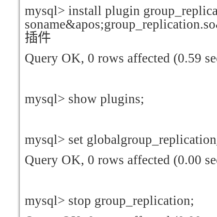
mysql> install plugin group_replic
soname&apos;group_replication.
插件
Query OK, 0 rows affected (0.59 se
mysql> show plugins;
mysql> set globalgroup_replicati
Query OK, 0 rows affected (0.00 se
mysql> stop group_replication;