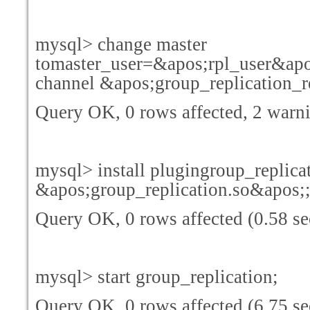
mysql> change master
tomaster_user=&apos;rpl_user&ap
channel &apos;group_replication_
Query OK, 0 rows affected, 2 warni
mysql> install plugingroup_replic
&apos;group_replication.so&apos;
Query OK, 0 rows affected (0.58 se
mysql> start group_replication;
Query OK, 0 rows affected (6.75 se