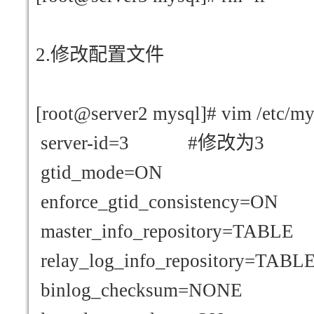
2.
修改配置文件
[root@server2 mysql]# vim /etc/my
server-id=3 #
修改为3
gtid_mode=ON
enforce_gtid_consistency=ON
master_info_repository=TABLE
relay_log_info_repository=TABL
binlog_checksum=NONE