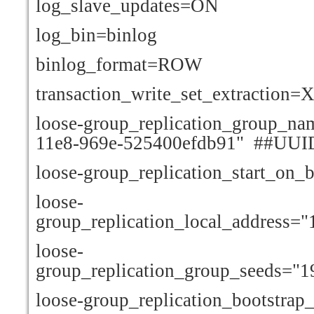
log_slave_updates=ON
log_bin=binlog
binlog_format=ROW
transaction_write_set_extractio
loose-group_replication_group_n
11e8-969e-525400efdb91" ##UUI
loose-group_replication_start_on_
loose-
group_replication_local_address=
loose-
group_replication_group_seeds="1
loose-group_replication_bootstrap