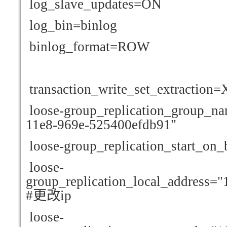
log_slave_updates=ON
log_bin=binlog
binlog_format=ROW
transaction_write_set_extracti
loose-group_replication_group_n
11e8-969e-525400efdb91"
loose-group_replication_start_on_
loose-
group_replication_local_address=
#
更改ip
loose-