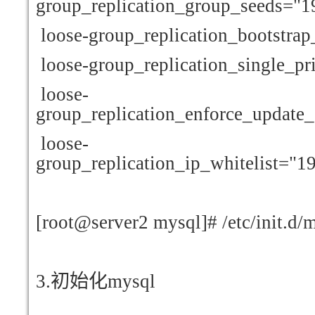
group_replication_group_seeds="1
loose-group_replication_bootstrap
loose-group_replication_single_p
loose-
group_replication_enforce_update
loose-
group_replication_ip_whitelist="19
[root@server2 mysql]# /etc/init.d/m
3.
初始化mysql