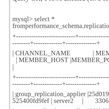
mysql> select *
fromperformance_schema.replicat
+---------------------------+-------------
--------+-------------+--------------+
| CHANNEL_NAME 
| MEMBER_HOST |MEMBER_PO
|
+---------------------------+-------------
--------+-------------+--------------+
| group_replication_applier |25d01
525400fd9fef | server2 | 33