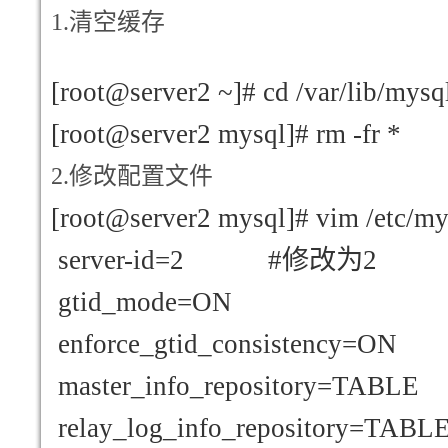
1.
清空缓存
[root@server2 ~]# cd /var/lib/mysq
[root@server2 mysql]# rm -fr *
2.
修改配置文件
[root@server2 mysql]# vim /etc/my
server-id=2 #
修改为2
gtid_mode=ON
enforce_gtid_consistency=ON
master_info_repository=TABLE
relay_log_info_repository=TABL