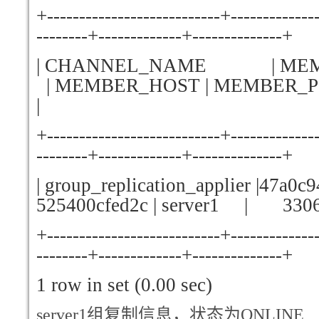
+---------------------------+-------------
--------+-------------+--------------+
| CHANNEL_NAME 
| MEMBER_HOST | MEMBER_P
|
+---------------------------+-------------
--------+-------------+--------------+
| group_replication_applier |47a0c
525400cfed2c | server1 | 3306
+---------------------------+-------------
--------+-------------+--------------+
1 row in set (0.00 sec)
server1
组复制信息，状态为ONLINE