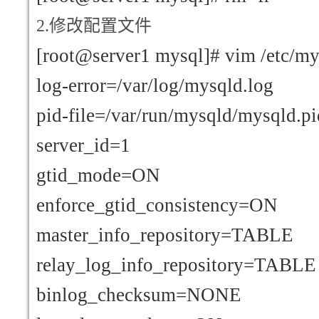
2.
修改配置文件
[root@server1 mysql]# vim /etc/my
log-error=/var/log/mysqld.log
pid-file=/var/run/mysqld/mysqld.pi
server_id=1
gtid_mode=ON
enforce_gtid_consistency=ON
master_info_repository=TABLE
relay_log_info_repository=TABLE
binlog_checksum=NONE