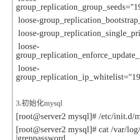
group_replication_group_seeds="1
loose-group_replication_bootstrap
loose-group_replication_single_p
loose-
group_replication_enforce_update
loose-
group_replication_ip_whitelist="19
3.
初始化mysql
[root@server2 mysql]# /etc/init.d/m
[root@server2 mysql]# cat /var/log
|greppassword