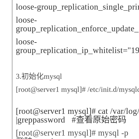
loose-group_replication_single_p
loose-
group_replication_enforce_update
loose-
group_replication_ip_whitelist="19
3.
初始化mysql
[root@server1 mysql]# /etc/init.d/mysqld
[root@server1 mysql]# cat /var/log
|greppassword #
查看原始密码
[root@server1 mysql]# mys