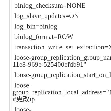
binlog_checksum=NONE
log_slave_updates=ON
log_bin=binlog
binlog_format=ROW
transaction_write_set_extracti
loose-group_replication_group_n
11e8-969e-525400efdb91"
loose-group_replication_start_on_
loose-
group_replication_local_address=
#
更改ip
loose-