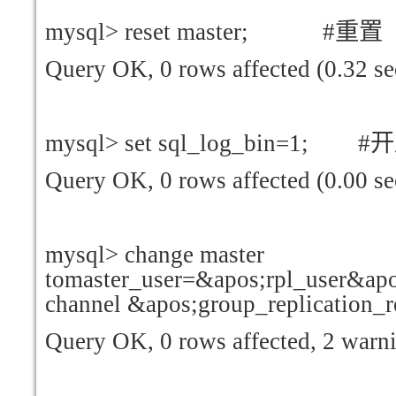
mysql> reset master; #
重置
Query OK, 0 rows affected (0.32 se
mysql> set sql_log_bin=1; #
开
Query OK, 0 rows affected (0.00 se
mysql> change master
tomaster_user=&apos;rpl_user&ap
channel &apos;group_replication_
Query OK, 0 rows affected, 2 warni