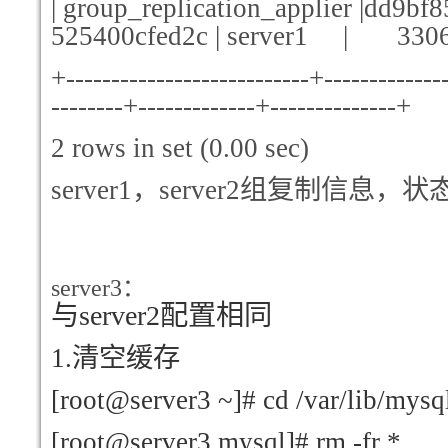
| group_replication_applier |dd9b
525400cfed2c | server1 | 33
+---------------------------+-------------
--------+-------------+--------------+
2 rows in set (0.00 sec)
server1
，server2组复制信息，状态
server3
：
与server2配置相同
1.
清空缓存
[root@server3 ~]# cd /var/lib/mysq
[root@server3 mysql]# rm -fr *