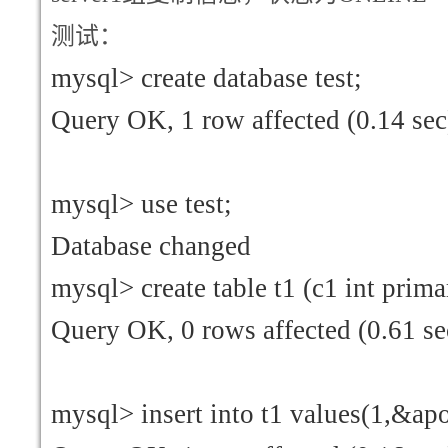
测试：
mysql> create database test;
Query OK, 1 row affected (0.14 sec
mysql> use test;
Database changed
mysql> create table t1 (c1 int prima
Query OK, 0 rows affected (0.61 se
mysql> insert into t1 values(1,&ap