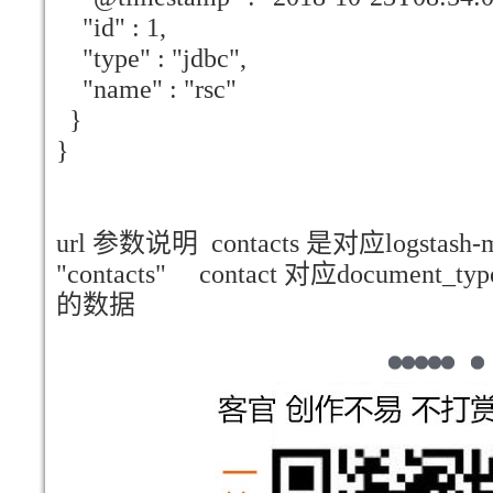
"id" : 1,
"type" : "jdbc",
"name" : "rsc"
}
}
url 参数说明 contacts 是对应logstash-my
"contacts" contact 对应document_ty
的数据