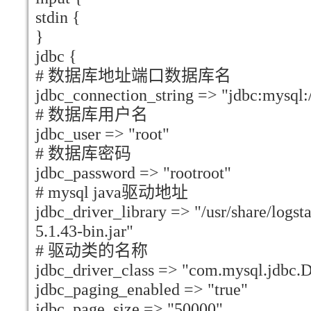
stdin {
}
jdbc {
# 数据库地址端口数据库名
jdbc_connection_string => "jdbc:mysql:
# 数据库用户名
jdbc_user => "root"
# 数据库密码
jdbc_password => "rootroot"
# mysql java驱动地址
jdbc_driver_library => "/usr/share/logs
5.1.43-bin.jar"
# 驱动类的名称
jdbc_driver_class => "com.mysql.jdbc.
jdbc_paging_enabled => "true"
jdbc_page_size => "50000"