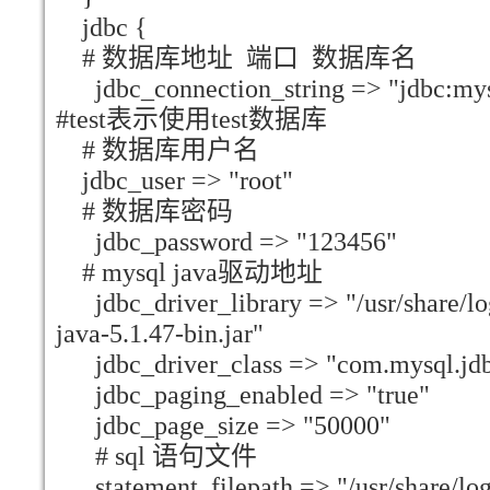
jdbc {
# 数据库地址 端口 数据库名
jdbc_connection_string => "jdbc:mysq
#test表示使用test数据库
# 数据库用户名
jdbc_user => "root"
# 数据库密码
jdbc_password => "123456"
# mysql java驱动地址
jdbc_driver_library => "/usr/share/lo
java-5.1.47-bin.jar"
jdbc_driver_class => "com.mysql.jdb
jdbc_paging_enabled => "true"
jdbc_page_size => "50000"
# sql 语句文件
statement_filepath => "/usr/share/logs