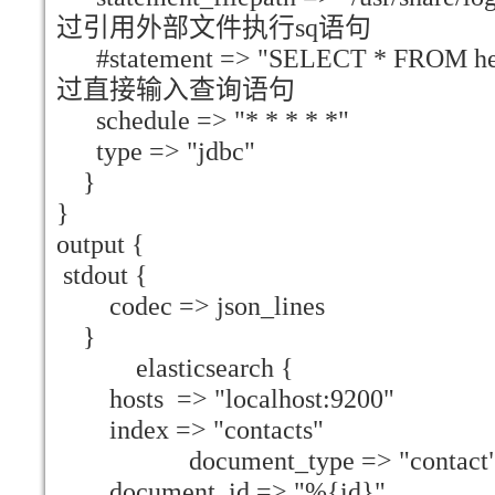
过引用外部文件执行sq语句
#statement => "SELECT * FROM h
过直接输入查询语句
schedule => "* * * * *"
type => "jdbc"
}
}
output {
stdout {
codec => json_lines
}
elasticsearch {
hosts => "localhost:9200"
index => "contacts"
document_type => "contact
document_id => "%{id}"