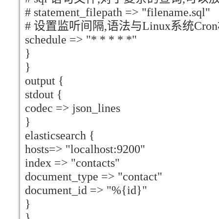
# statement_filepath => "filename.sql"
# 设置监听间隔,语法与Linux系统Cro
schedule => "* * * * *"
}
}
output {
stdout {
codec => json_lines
}
elasticsearch {
hosts=> "localhost:9200"
index => "contacts"
document_type => "contact"
document_id => "%{id}"
}
}