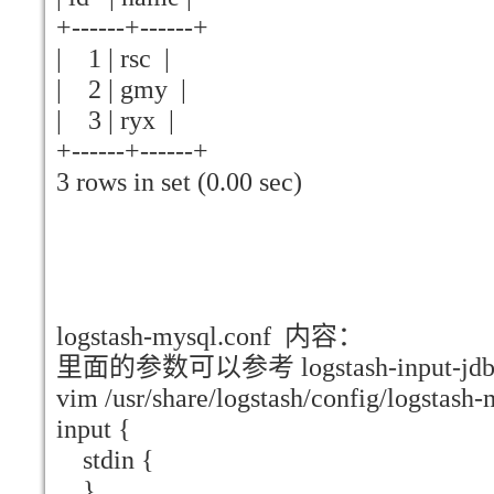
+------+------+
| 1 | rsc |
| 2 | gmy |
| 3 | ryx |
+------+------+
3 rows in set (0.00 sec)
logstash-mysql.conf 内容：
里面的参数可以参考 logstash-input-
vim /usr/share/logstash/config/logstash-
input {
stdin {
}