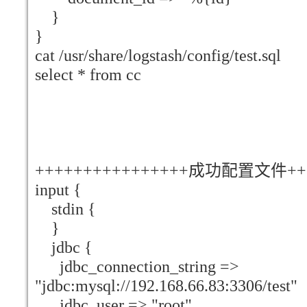
}
}
cat /usr/share/logstash/config/test.sql
select * from cc
++++++++++++++++成功配置文件+++
input {
stdin {
}
jdbc {
jdbc_connection_string =>
"jdbc:mysql://192.168.66.83:3306/test"
jdbc_user => "root"