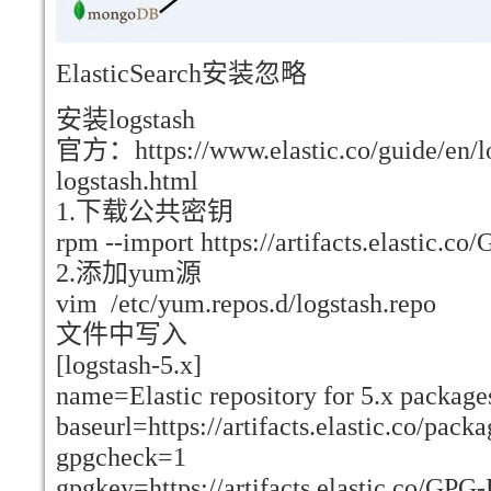
ElasticSearch安装忽略
安装logstash
官方：https://www.elastic.co/guide/en/log
logstash.html
1.下载公共密钥
rpm --import https://artifacts.elastic.c
2.添加yum源
vim /etc/yum.repos.d/logstash.repo
文件中写入
[logstash-5.x]
name=Elastic repository for 5.x package
baseurl=https://artifacts.elastic.co/pack
gpgcheck=1
gpgkey=https://artifacts.elastic.co/GPG