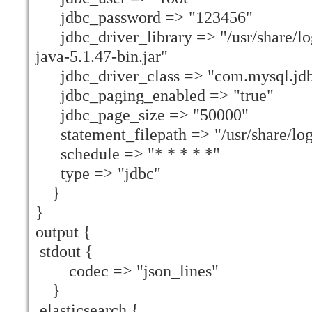
jdbc_password => "123456"
jdbc_driver_library => "/usr/share/lo
java-5.1.47-bin.jar"
jdbc_driver_class => "com.mysql.jdb
jdbc_paging_enabled => "true"
jdbc_page_size => "50000"
statement_filepath => "/usr/share/logs
schedule => "* * * * *"
type => "jdbc"
}
}
output {
stdout {
codec => "json_lines"
}
elasticsearch {