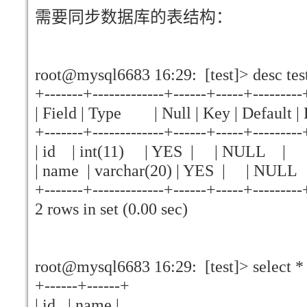
需要同步数据库的表结构：
root@mysql6683 16:29: [test]> desc test
+-------+-------------+------+-----+---------
| Field | Type | Null | Key | Default | 
+-------+-------------+------+-----+---------
| id | int(11) | YES | | NULL |
| name | varchar(20) | YES | | NU
+-------+-------------+------+-----+---------
2 rows in set (0.00 sec)
root@mysql6683 16:29: [test]> select * 
+------+------+
| id | name |