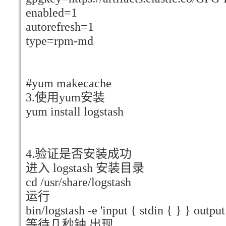
enabled=1
autorefresh=1
type=rpm-md
#yum makecache
3.使用yum安装
yum install logstash
4.验证是否安装成功
进入 logstash 安装目录
cd /usr/share/logstash
运行
bin/logstash -e 'input { stdin { } } output
等待几秒钟 出现